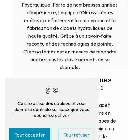
l'hydraulique. Forte de nombreuses années
d'expérience, l'équipe d'Oléosystèmes
maîtrise parfaitement la conception et la
fabrication de clapets hydrauliques de
haute qualité. Grâce à un savoir-faire
reconnu et des technologies de pointe,
Oléosystèmes est en mesure de répondre
aux besoins les plus exigeants de sa
clientèle.
Des clapets hydrauliques
sur-mesure pour vos
applications
Ce site utilise des cookies et vous
Chez Oléosystèmes, chaque clapet
donne le contrôle sur ceux que vous
hydraulique est conçu sur-mesure en
souhaitez activer
fonction des spécifications techniques de
votre projet. Que vous ayez besoin d'un
Tout accepter
Tout refuser
clapet anti-retour, d'un clapet de